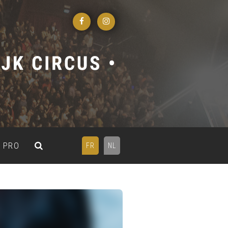
PRO
FR
NL