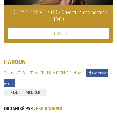
30.05.2026 • 17:00
• Ouverture des portes :
16:00
TICKETS
HAROUN
30.05.2026
AJOUTER À MON AGENDA
Facebook
event
STAND-UP/HUMOUR
ORGANISÉ PAR :
FKP SCORPIO