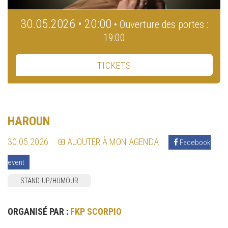
30.05.2026 • 20:00
• Ouverture des portes :
19:00
TICKETS
HAROUN
30.05.2026
AJOUTER À MON AGENDA
Facebook
event
STAND-UP/HUMOUR
ORGANISÉ PAR :
FKP SCORPIO