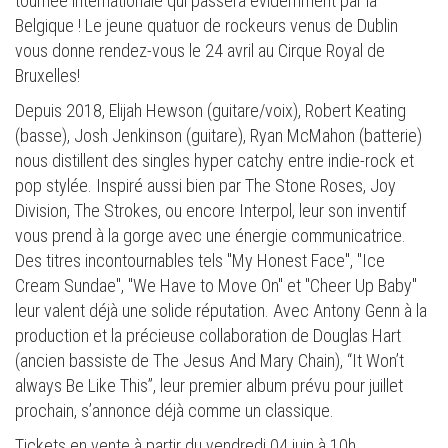
tournée internationale qui passera évidemment par la
Belgique ! Le jeune quatuor de rockeurs venus de Dublin
vous donne rendez-vous le 24 avril au Cirque Royal de
Bruxelles!
Depuis 2018, Elijah Hewson (guitare/voix), Robert Keating
(basse), Josh Jenkinson (guitare), Ryan McMahon (batterie)
nous distillent des singles hyper catchy entre indie-rock et
pop stylée. Inspiré aussi bien par The Stone Roses, Joy
Division, The Strokes, ou encore Interpol, leur son inventif
vous prend à la gorge avec une énergie communicatrice.
Des titres incontournables tels "My Honest Face", "Ice
Cream Sundae", "We Have to Move On" et "Cheer Up Baby"
leur valent déjà une solide réputation. Avec Antony Genn à la
production et la précieuse collaboration de Douglas Hart
(ancien bassiste de The Jesus And Mary Chain), “It Won’t
always Be Like This”, leur premier album prévu pour juillet
prochain, s’annonce déjà comme un classique.
Tickets en vente à partir du vendredi 04 juin à 10h