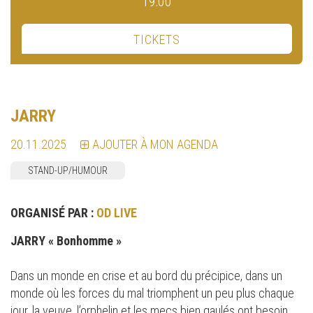
19:00
TICKETS
JARRY
20.11.2025
AJOUTER À MON AGENDA
STAND-UP/HUMOUR
ORGANISÉ PAR :
OD LIVE
JARRY « Bonhomme »
Dans un monde en crise et au bord du précipice, dans un
monde où les forces du mal triomphent un peu plus chaque
jour, la veuve, l’orphelin et les mecs bien gaulés ont besoin