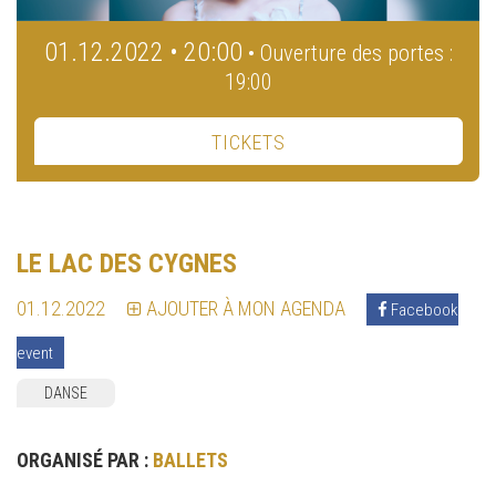
01.12.2022 • 20:00
• Ouverture des portes :
19:00
TICKETS
LE LAC DES CYGNES
01.12.2022
AJOUTER À MON AGENDA
Facebook
event
DANSE
ORGANISÉ PAR :
BALLETS