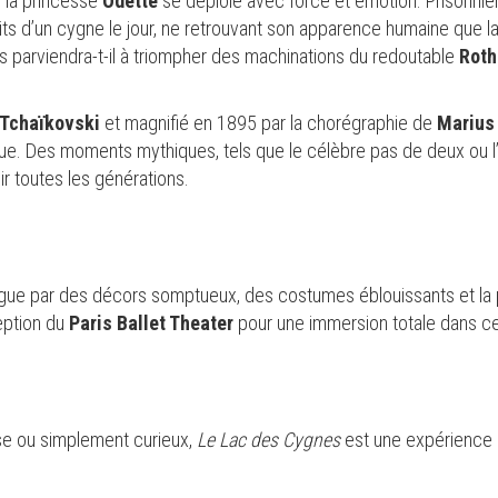
 la princesse
Odette
se déploie avec force et émotion. Prisonniè
ts d’un cygne le jour, ne retrouvant son apparence humaine que la 
ais parviendra-t-il à triompher des machinations du redoutable
Roth
h Tchaïkovski
et magnifié en 1895 par la chorégraphie de
Marius
ue. Des moments mythiques, tels que le célèbre pas de deux ou 
r toutes les générations.
ngue par des décors somptueux, des costumes éblouissants et la 
eption du
Paris Ballet Theater
pour une immersion totale dans ce
e ou simplement curieux,
Le Lac des Cygnes
est une expérience u