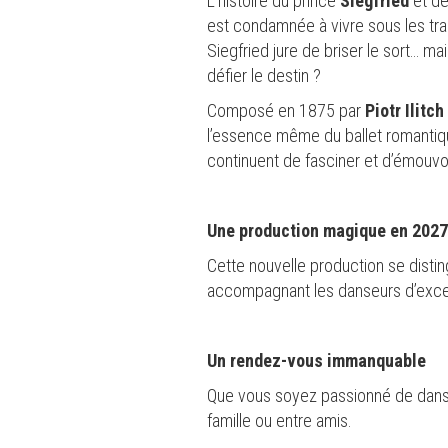
L’histoire du prince
Siegfried
et de
est condamnée à vivre sous les trai
Siegfried jure de briser le sort… m
défier le destin ?
Composé en 1875 par
Piotr Ilitc
l’essence même du ballet romantiq
continuent de fasciner et d’émouvoi
Une production magique en 2027
Cette nouvelle production se disti
accompagnant les danseurs d’exc
Un rendez-vous immanquable
Que vous soyez passionné de dans
famille ou entre amis.