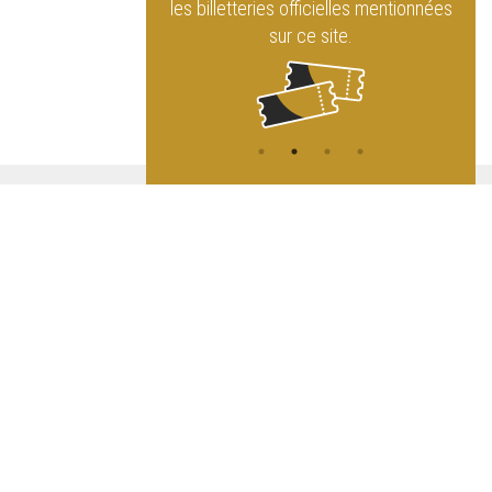
rque Royal
les billetteries officielles mentionnées
sur ce site.
ATION
L
A