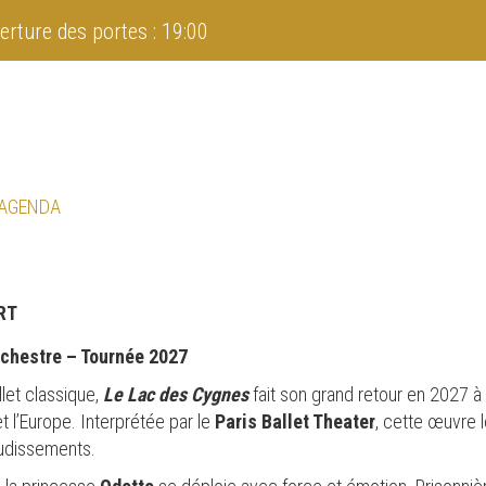
erture des portes : 19:00
 AGENDA
RT
rchestre – Tournée 2027
let classique,
Le Lac des Cygnes
fait son grand retour en 2027 à
t l’Europe. Interprétée par le
Paris Ballet Theater
, cette œuvre 
audissements.