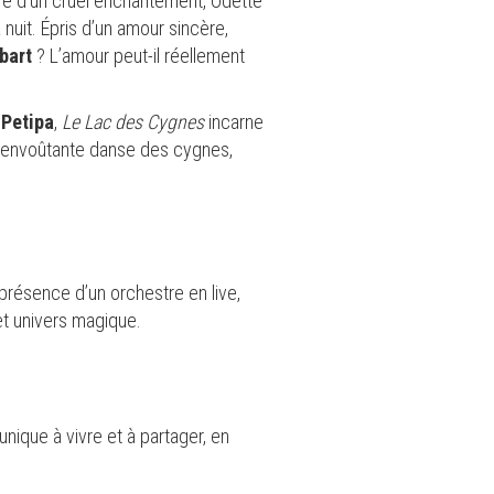
re d’un cruel enchantement, Odette
nuit. Épris d’un amour sincère,
bart
? L’amour peut-il réellement
 Petipa
,
Le Lac des Cygnes
incarne
l’envoûtante danse des cygnes,
présence d’un orchestre en live,
t univers magique.
nique à vivre et à partager, en