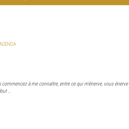
 AGENDA
s commencez à me connaître, entre ce qui m’énerve, vous énerve e
ébut …