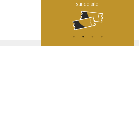
sur ce site.
ATION
L
A