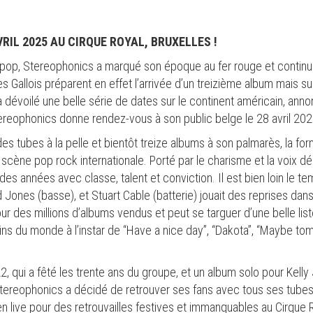
RIL 2025 AU CIRQUE ROYAL, BRUXELLES !
tpop, Stereophonics a marqué son époque au fer rouge et continue 
s Gallois préparent en effet l’arrivée d’un treizième album mais su
à dévoilé une belle série de dates sur le continent américain, ann
ereophonics donne rendez-vous à son public belge le 28 avril 202
des tubes à la pelle et bientôt treize albums à son palmarès, la for
scène pop rock internationale. Porté par le charisme et la voix d
es années avec classe, talent et conviction. Il est bien loin le te
d Jones (basse), et Stuart Cable (batterie) jouait des reprises dans
r des millions d’albums vendus et peut se targuer d’une belle list
s du monde à l’instar de “Have a nice day”, “Dakota”, “Maybe tomo
, qui a fêté les trente ans du groupe, et un album solo pour Kelly 
Stereophonics a décidé de retrouver ses fans avec tous ses tube
n live pour des retrouvailles festives et immanquables au Cirque Ro