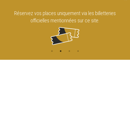
Réservez vos places uniquement via les billetteries
officielles mentionnées sur ce site.
CONTACT
NAVIGATION
ACCUEIL
Rue de l'Enseignement 81
1000 Bruxelles
AGENDA