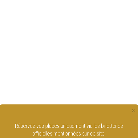
×
 billetteries
Retrouvez le Cirque Royal de Bruxel
 site.
sur les réseaux sociaux !