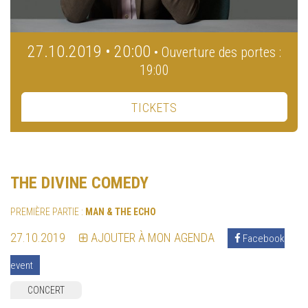
27.10.2019 • 20:00
• Ouverture des portes :
19:00
TICKETS
THE DIVINE COMEDY
PREMIÈRE PARTIE :
MAN & THE ECHO
27.10.2019
AJOUTER À MON AGENDA
Facebook
event
CONCERT