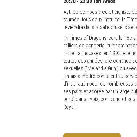
20:30 - 22:30 Tori Amos
Autrice-compositrice et pianiste d
tournée, tous deux intitulés 'In T
reviendra dans la salle bruxelloise 
'In Times of Dragons' sera le 18e a
milliers de concerts, huit nomina
'Little Earthquakes' en 1992, elle f
toutes ces années, elle continue d
sexuelles ("Me and a Gun") ou avec 
jamais à mettre son talent au serv
d’inspiration pour de nombreuses 
ses pairs et adorée par un large 
porté par sa voix, son piano et se
Royal !