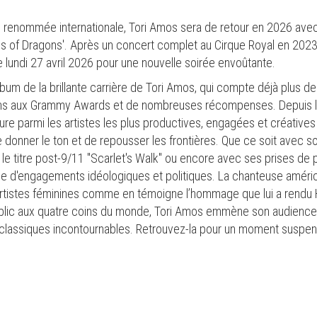
e renommée internationale, Tori Amos sera de retour en 2026 ave
imes of Dragons'. Après un concert complet au Cirque Royal en 202
le lundi 27 avril 2026 pour une nouvelle soirée envoûtante.
lbum de la brillante carrière de Tori Amos, qui compte déjà plus d
tions aux Grammy Awards et de nombreuses récompenses. Depuis l
igure parmi les artistes les plus productives, engagées et créative
e donner le ton et de repousser les frontières. Que ce soit avec 
le titre post-9/11 "Scarlet's Walk" ou encore avec ses prises de po
ice d'engagements idéologiques et politiques. La chanteuse améric
artistes féminines comme en témoigne l’hommage que lui a rend
public aux quatre coins du monde, Tori Amos emmène son audience
s classiques incontournables. Retrouvez-la pour un moment suspend