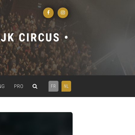
NG
PRO
FR
NL