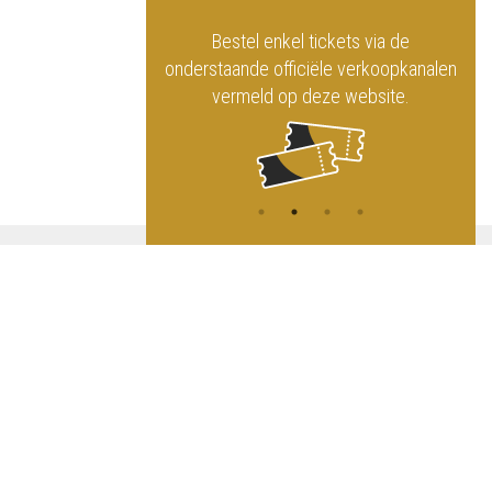
officiële website
Bestel enkel tickets via de
ninklijk Circus
onderstaande officiële verkoopkanalen
vermeld op deze website.
A
NG