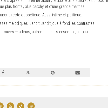
ux ans après son premier album, le duo le plus sulfureux du rock 
que plus frontal, plus catchy et d’une grande maitrise.
aussi directe et poétique. Aussi intime et politique.
esses mélodiques, Bandit Bandit joue à fond les contrastes.
etrouvés — ailleurs, autrement, mais ensemble, toujours.