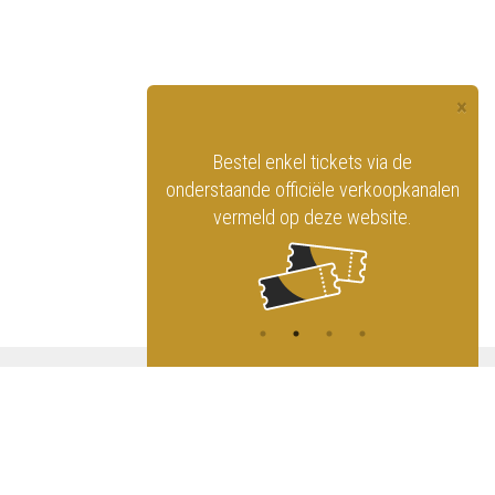
×
officiële website
Bestel enkel tickets via de
ninklijk Circus
onderstaande officiële verkoopkanalen
vermeld op deze website.