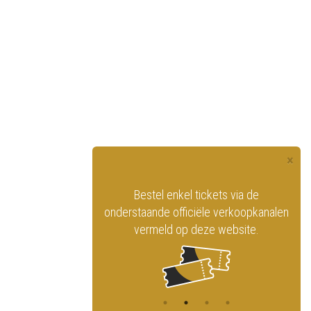
×
officiële website
Bestel enkel tickets via de
ninklijk Circus
onderstaande officiële verkoopkanalen
vermeld op deze website.